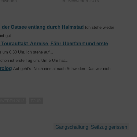
e Kleinigkeiten fehlen noch.
Schweden"
Wochen Radfahren auf dem
In "Schweden 2013"
muss ich mir um die genaue
Plan, etwa 1500 Kilometer sind
cke und um meine
geplant. Details zu der geplanten
lfunkversorgung Gedanken
Anreise und der Route werde…
en. Mit meiner deutschen
 der Ostsee entlang durch Halmstad
Ich stehe wieder
e in Schweden zu…
nt gut...
Tourauftakt. Anreise, Fähr-Überfahrt und erste
 um 6.30 Uhr. Ich stehe auf...
chon ist erste Tag um. Um 6 Uhr hat...
rolog
Auf geht’s. Noch einmal nach Schweden. Das war nicht
,
HWEDEN 2013
TOUR
Gangschaltung: Seilzug gerissen