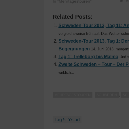
einig
In "
In "Mehrtagestouren"
Nun 
Stre
Related Posts:
Mobi
mach
Schweden-Tour 2013, Tag 11: An
Kart
vergleichsweise früh auf. Das Wetter schei
Schweden-Tour 2013, Tag 1: Der 
Begegnungen
14. Juni 2013, morgens
Tag 1: Trelleborg bis Malmö
Und s
Zweite Schweden – Tour – Der P
wirklich...
,
,
MEHRTAGESTOUREN
SCHWEDEN
SC
Beitragsnavigation
Tag 5: Ystad