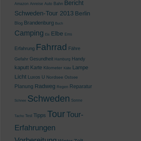
Bericht
Bahn
Amazon
Anreise
Auto
Schweden-Tour 2013
Berlin
Brandenburg
Blog
Buch
Camping
Elbe
Ems
Eis
Fahrrad
Erfahrung
Fähre
Gesundheit
Handy
Gefahr
Hamburg
kaputt
Lampe
Karte
Kilometer
Kälte
Licht
Luxos U
Nordsee
Ostsee
Radweg
Planung
Reparatur
Regen
Schweden
Sonne
Schnee
Tour
Tour-
Tipps
Test
Tacho
Erfahrungen
Vorbereitung
Zelt