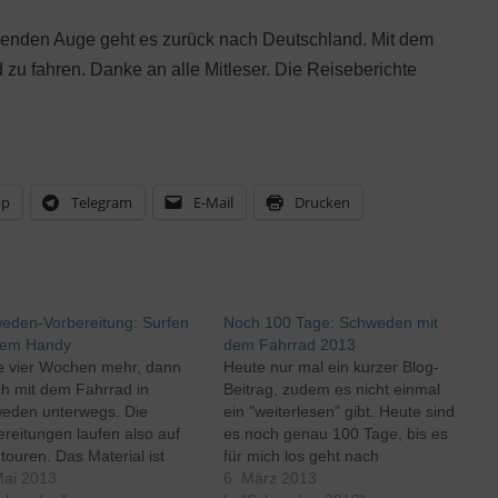
enden Auge geht es zurück nach Deutschland. Mit dem
zu fahren. Danke an alle Mitleser. Die Reiseberichte
pp
Telegram
E-Mail
Drucken
eden-Vorbereitung: Surfen
Noch 100 Tage: Schweden mit
dem Handy
dem Fahrrad 2013
e vier Wochen mehr, dann
Heute nur mal ein kurzer Blog-
ich mit dem Fahrrad in
Beitrag, zudem es nicht einmal
eden unterwegs. Die
ein "weiterlesen" gibt. Heute sind
ereitungen laufen also auf
es noch genau 100 Tage, bis es
touren. Das Material ist
für mich los geht nach
gehend zusammen, nur
Mai 2013
Schweden. Dann stehen zwei
6. März 2013