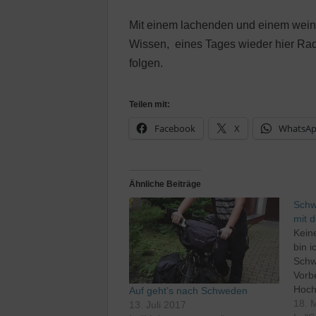
Mit einem lachenden und einem wein
Wissen, eines Tages wieder hier Rad 
folgen.
Teilen mit:
Facebook
X
WhatsA
Ähnliche Beiträge
Schw
mit 
Kein
bin 
Schw
Vorb
Hoch
Auf geht’s nach Schweden
weit
18. 
13. Juli 2017