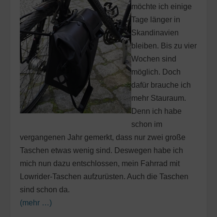
möchte ich einige
Tage länger in
Skandinavien
bleiben. Bis zu vier
Wochen sind
möglich. Doch
dafür brauche ich
mehr Stauraum.
Denn ich habe
schon im
vergangenen Jahr gemerkt, dass nur zwei große
Taschen etwas wenig sind. Deswegen habe ich
mich nun dazu entschlossen, mein Fahrrad mit
Lowrider-Taschen aufzurüsten. Auch die Taschen
sind schon da.
(mehr …)