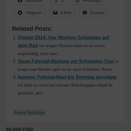
Facebook
X
WhatsApp
Telegram
E-Mail
Drucken
Related Posts:
Projekt 2014: Vier Wochen Schweden auf
dem Rad
Vor einigen Wochen habe ich es schon
angekündigt, jetzt kann...
Teure Fahrrad-Wartung vor Schweden-Tour
In
knapp zwei Wochen geht es los nach Schweden. Bevor...
komoot: Fahrrad-Navi bis Sonntag günstiger
Ich habe es schon bei meinem Brötchengeber teltarif.de
gemeldet, jetzt...
Beitragsnavigation
Ältere Beiträge
BILDER-FEED