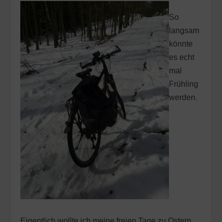
So
langsam
könnte
es echt
mal
Frühling
werden.
Eigentlich wollte ich meine freien Tage zu Ostern