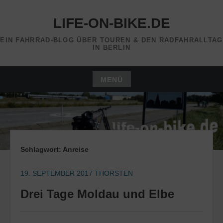
Zum
Inhalt
LIFE-ON-BIKE.DE
springen
EIN FAHRRAD-BLOG ÜBER TOUREN & DEN RADFAHRALLTAG
IN BERLIN
MENÜ
Zum
Inhalt
springen
Schlagwort:
Anreise
19. SEPTEMBER 2017
THORSTEN
Drei Tage Moldau und Elbe