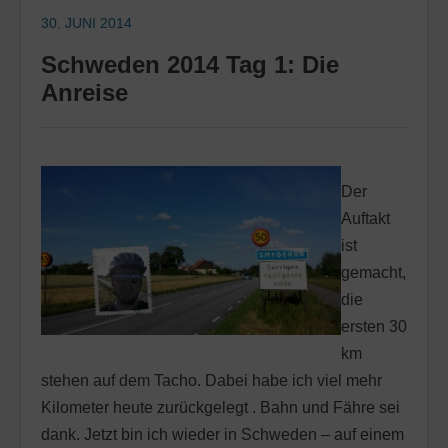
30. JUNI 2014
Schweden 2014 Tag 1: Die
Anreise
Der
Auftakt
ist
gemacht,
die
ersten 30
km
stehen auf dem Tacho. Dabei habe ich viel mehr
Kilometer heute zurückgelegt . Bahn und Fähre sei
dank. Jetzt bin ich wieder in Schweden – auf einem