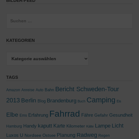
BILDER-FEED
Suchen
nach:
KATEGORIEN
Kategorien
TAGS
Bericht Schweden-Tour
Bahn
Amazon
Anreise
Auto
Camping
2013
Berlin
Brandenburg
Blog
Buch
Eis
Fahrrad
Elbe
Erfahrung
Fähre
Gesundheit
Gefahr
Ems
kaputt
Lampe
Licht
Handy
Karte
Kilometer
Hamburg
Kälte
Radweg
Luxos U
Planung
Nordsee
Ostsee
Regen