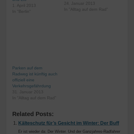
Straße. Heute Morgen
24. Januar 2013
1. April 2013
allerdings hat es mich
In "Alltag auf dem Rad"
In "Berlin"
auf dem Weg zur Arbeit
dann doch gerissen. Ich
bin die letzten Meter ins
Büro auf dem
Bürgersteig gefahren,
der leicht vereist war.
Beim…
Parken auf dem
Radweg ist künftig auch
offiziell eine
Verkehrsgefährdung
31. Januar 2013
In "Alltag auf dem Rad"
Related Posts:
Kälteschutz für’s Gesicht im Winter: Der Buff
Er ist wieder da: Der Winter. Und der Ganzjahres-Radfahrer