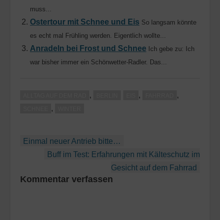
muss...
Ostertour mit Schnee und Eis
So langsam könnte
es echt mal Frühling werden. Eigentlich wollte...
Anradeln bei Frost und Schnee
Ich gebe zu: Ich
war bisher immer ein Schönwetter-Radler. Das...
,
,
,
ALLTAG AUF DEM RAD
BERLIN
EIS
FAHRRAD
,
SCHNEE
WINTER
Beitragsnavigation
Einmal neuer Antrieb bitte…
Buff im Test: Erfahrungen mit Kälteschutz im
Gesicht auf dem Fahrrad
Kommentar verfassen