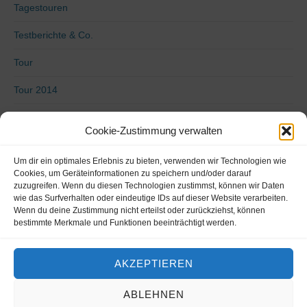
Tagestouren
Testberichte & Co.
Tour
Tour 2014
Tour 2015
Cookie-Zustimmung verwalten
Tour 2016
Um dir ein optimales Erlebnis zu bieten, verwenden wir Technologien wie
Uncategorized
Cookies, um Geräteinformationen zu speichern und/oder darauf
zuzugreifen. Wenn du diesen Technologien zustimmst, können wir Daten
wie das Surfverhalten oder eindeutige IDs auf dieser Website verarbeiten.
Video
Wenn du deine Zustimmung nicht erteilst oder zurückziehst, können
bestimmte Merkmale und Funktionen beeinträchtigt werden.
Von Küste zu Küste 2018
Vorbereitung
AKZEPTIEREN
ABLEHNEN