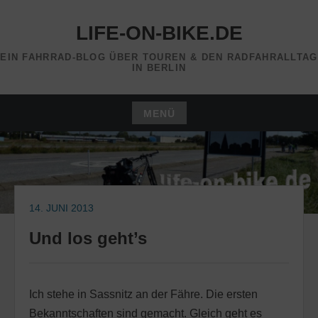
Zum
Inhalt
LIFE-ON-BIKE.DE
springen
EIN FAHRRAD-BLOG ÜBER TOUREN & DEN RADFAHRALLTAG
IN BERLIN
MENÜ
Zum
Inhalt
springen
14. JUNI 2013
Und los geht’s
Ich stehe in Sassnitz an der Fähre. Die ersten
Bekanntschaften sind gemacht. Gleich geht es