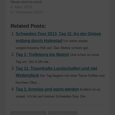
Heute sind es noch
meiner deutschen Karte
genau 100 Tage, bis es
6. März 2013
in Schweden zu…
für mich los geht nach
In "Schweden 2013"
Schweden. Dann
stehen zwei Wochen
Related Posts:
Radfahren auf dem
Plan, etwa 1500
Schweden-Tour 2013, Tag 11: An der Ostsee
Kilometer sind geplant.
entlang durch Halmstad
Ich stehe wieder
Details zu der
geplanten Anreise und
vergleichsweise früh auf. Das Wetter scheint gut...
der Route werde…
Tag 1: Trelleborg bis Malmö
Und schon ist erste
Tag um. Um 6 Uhr hat...
Tag 11: Traumhafte Landschaften und viel
Wetterglück
Der Tag begann mit einer Tasse Kaffee und
frischem Obst....
Tag 1: Anreise und warm werden
Endlich ist es
soweit. Ich bin auf meinen Schweden-Tour. Die...
,
MEHRTAGESTOUREN
SCHWEDEN 2013