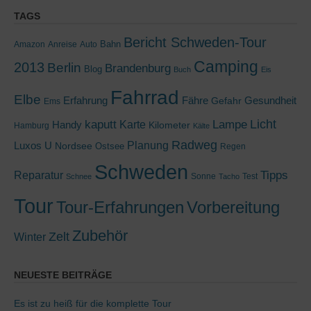
TAGS
Bericht Schweden-Tour
Bahn
Amazon
Anreise
Auto
Camping
2013
Berlin
Brandenburg
Blog
Buch
Eis
Fahrrad
Elbe
Erfahrung
Fähre
Gesundheit
Gefahr
Ems
kaputt
Lampe
Licht
Handy
Karte
Kilometer
Hamburg
Kälte
Radweg
Luxos U
Planung
Nordsee
Ostsee
Regen
Schweden
Tipps
Reparatur
Sonne
Test
Schnee
Tacho
Tour
Tour-Erfahrungen
Vorbereitung
Zubehör
Zelt
Winter
NEUESTE BEITRÄGE
Es ist zu heiß für die komplette Tour