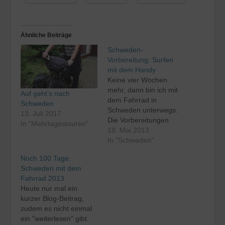
Ähnliche Beiträge
Schweden-
Vorbereitung: Surfen
mit dem Handy
Keine vier Wochen
mehr, dann bin ich mit
Auf geht’s nach
dem Fahrrad in
Schweden
Schweden unterwegs.
13. Juli 2017
Die Vorbereitungen
In "Mehrtagestouren"
laufen also auf
18. Mai 2013
Hochtouren. Das
In "Schweden"
Material ist weitgehend
Noch 100 Tage:
zusammen, nur einige
Schweden mit dem
Kleinigkeiten fehlen
Fahrrad 2013
noch. Nun muss ich mir
Heute nur mal ein
um die genaue Strecke
kurzer Blog-Beitrag,
und um meine
zudem es nicht einmal
Mobilfunkversorgung
ein "weiterlesen" gibt.
Gedanken machen. Mit