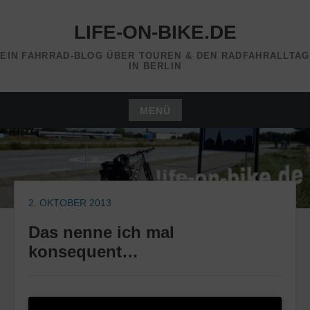
Zum
Inhalt
LIFE-ON-BIKE.DE
springen
EIN FAHRRAD-BLOG ÜBER TOUREN & DEN RADFAHRALLTAG
IN BERLIN
MENÜ
Zum
Inhalt
springen
2. OKTOBER 2013
Das nenne ich mal
konsequent…