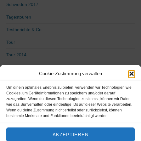
Schweden 2017
Tagestouren
Testberichte & Co.
Tour
Tour 2014
Tour 2015
Cookie-Zustimmung verwalten
Tour 2016
Um dir ein optimales Erlebnis zu bieten, verwenden wir Technologien wie
Uncategorized
Cookies, um Geräteinformationen zu speichern und/oder darauf
zuzugreifen. Wenn du diesen Technologien zustimmst, können wir Daten
wie das Surfverhalten oder eindeutige IDs auf dieser Website verarbeiten.
Video
Wenn du deine Zustimmung nicht erteilst oder zurückziehst, können
bestimmte Merkmale und Funktionen beeinträchtigt werden.
Von Küste zu Küste 2018
Vorbereitung
AKZEPTIEREN