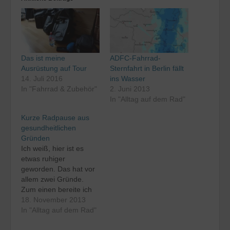
Das ist meine
ADFC-Fahrrad-
Ausrüstung auf Tour
Sternfahrt in Berlin fällt
14. Juli 2016
ins Wasser
In "Fahrrad & Zubehör"
2. Juni 2013
In "Alltag auf dem Rad"
Kurze Radpause aus
gesundheitlichen
Gründen
Ich weiß, hier ist es
etwas ruhiger
geworden. Das hat vor
allem zwei Gründe.
Zum einen bereite ich
derzeit meine
18. November 2013
Reiseberichte vor, zum
In "Alltag auf dem Rad"
anderen hat es