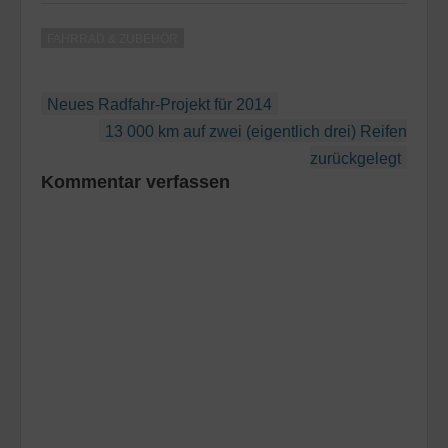
gesundheitliche
Gründe, die mich
FAHRRAD & ZUBEHÖR
derzeit am Radfahren
hindern. Selbst kurze
Stadtstrecken vermeide
Beitragsnavigation
ich derzeit. Heute war
Neues Radfahr-Projekt für 2014
ich mit meinen
13 000 km auf zwei (eigentlich drei) Reifen
Problemen endlich mal
zurückgelegt
beim Arzt…
Kommentar verfassen