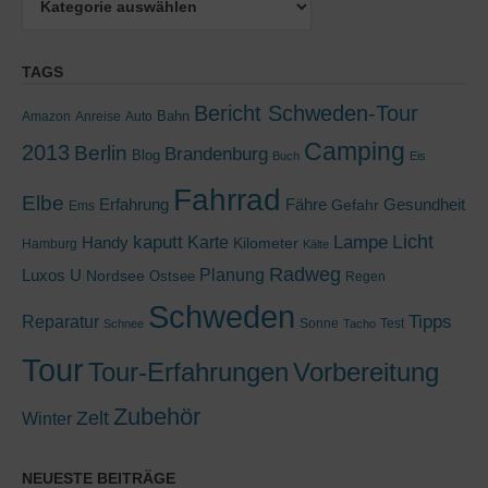
TAGS
Bericht Schweden-Tour
Bahn
Amazon
Anreise
Auto
Camping
2013
Berlin
Brandenburg
Blog
Buch
Eis
Fahrrad
Elbe
Erfahrung
Fähre
Gesundheit
Gefahr
Ems
kaputt
Lampe
Licht
Handy
Karte
Kilometer
Hamburg
Kälte
Radweg
Luxos U
Planung
Nordsee
Ostsee
Regen
Schweden
Tipps
Reparatur
Sonne
Test
Schnee
Tacho
Tour
Tour-Erfahrungen
Vorbereitung
Zubehör
Zelt
Winter
NEUESTE BEITRÄGE