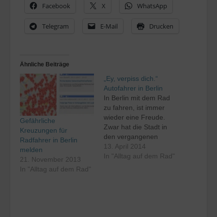
Facebook
X
WhatsApp
Telegram
E-Mail
Drucken
Ähnliche Beiträge
„Ey, verpiss dich.“
Autofahrer in Berlin
In Berlin mit dem Rad
zu fahren, ist immer
wieder eine Freude.
Gefährliche
Zwar hat die Stadt in
Kreuzungen für
den vergangenen
Radfahrer in Berlin
Jahren eine Menge für
13. April 2014
melden
die Fahrrad-
In "Alltag auf dem Rad"
21. November 2013
Infrastruktur getan und
In "Alltag auf dem Rad"
beispielsweise
sogenannte
Schutzstreifen auf den
Fahrbahnen der Straße
markiert, doch vielen