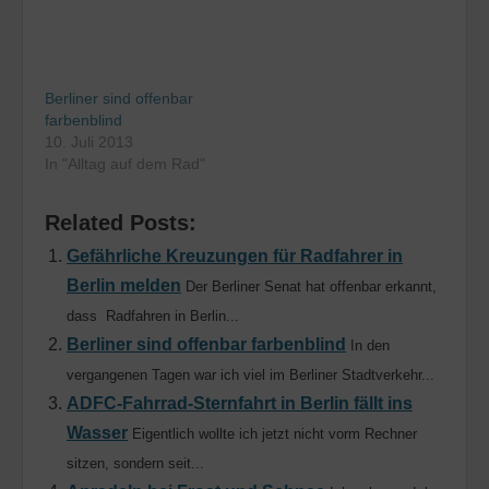
Autofahrern sind diese
offenbar mehr als
Parkplätze, denn als
Radwege bekannt.
Berliner sind offenbar
Gerade…
farbenblind
10. Juli 2013
In "Alltag auf dem Rad"
Related Posts:
Gefährliche Kreuzungen für Radfahrer in
Berlin melden
Der Berliner Senat hat offenbar erkannt,
dass Radfahren in Berlin...
Berliner sind offenbar farbenblind
In den
vergangenen Tagen war ich viel im Berliner Stadtverkehr...
ADFC-Fahrrad-Sternfahrt in Berlin fällt ins
Wasser
Eigentlich wollte ich jetzt nicht vorm Rechner
sitzen, sondern seit...