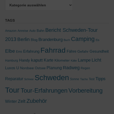
Kategorien
TAGS
Bericht Schweden-Tour
Bahn
Amazon
Anreise
Auto
Camping
2013
Berlin
Brandenburg
Blog
Buch
Eis
Fahrrad
Elbe
Erfahrung
Fähre
Gesundheit
Gefahr
Ems
kaputt
Lampe
Licht
Handy
Karte
Kilometer
Hamburg
Kälte
Radweg
Luxos U
Planung
Nordsee
Ostsee
Regen
Schweden
Tipps
Reparatur
Sonne
Test
Schnee
Tacho
Tour
Tour-Erfahrungen
Vorbereitung
Zubehör
Zelt
Winter