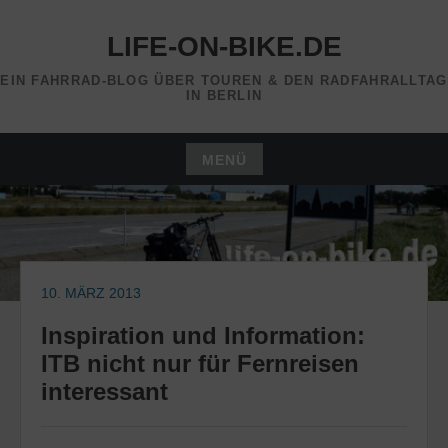
Zum
Inhalt
LIFE-ON-BIKE.DE
springen
EIN FAHRRAD-BLOG ÜBER TOUREN & DEN RADFAHRALLTAG
IN BERLIN
MENÜ
Zum
Inhalt
springen
10. MÄRZ 2013
Inspiration und Information:
ITB nicht nur für Fernreisen
interessant