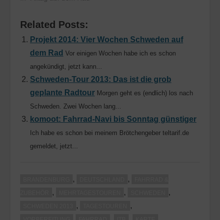
Related Posts:
Projekt 2014: Vier Wochen Schweden auf
dem Rad
Vor einigen Wochen habe ich es schon
angekündigt, jetzt kann...
Schweden-Tour 2013: Das ist die grob
geplante Radtour
Morgen geht es (endlich) los nach
Schweden. Zwei Wochen lang...
komoot: Fahrrad-Navi bis Sonntag günstiger
Ich habe es schon bei meinem Brötchengeber teltarif.de
gemeldet, jetzt...
,
,
BRANDENBURG
DEUTSCHLAND
FAHRRAD &
,
,
,
ZUBEHÖR
MEHRTAGESTOUREN
SCHWEDEN
,
,
SCHWEDEN 2013
TAGESTOUREN
,
,
,
VORBEREITUNG
FAHRRAD
ITB
KARTE