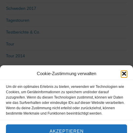
Schweden 2017
Tagestouren
Testberichte & Co.
Tour
Tour 2014
Tour 2015
Cookie-Zustimmung verwalten
Tour 2016
Um dir ein optimales Erlebnis zu bieten, verwenden wir Technologien wie
Uncategorized
Cookies, um Geräteinformationen zu speichern und/oder darauf
zuzugreifen. Wenn du diesen Technologien zustimmst, können wir Daten
wie das Surfverhalten oder eindeutige IDs auf dieser Website verarbeiten.
Video
Wenn du deine Zustimmung nicht erteilst oder zurückziehst, können
bestimmte Merkmale und Funktionen beeinträchtigt werden.
Von Küste zu Küste 2018
Vorbereitung
AKZEPTIEREN