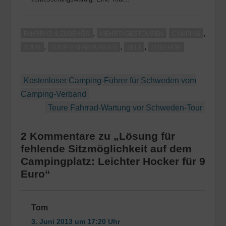
,
,
FAHRRAD & ZUBEHÖR
MEHRTAGESTOUREN
CAMPING
,
,
,
TOUR
TOUR-ERFAHRUNGEN
ZELT
ZUBEHÖR
Beitragsnavigation
Kostenloser Camping-Führer für Schweden vom
Camping-Verband
Teure Fahrrad-Wartung vor Schweden-Tour
2 Kommentare zu „Lösung für
fehlende Sitzmöglichkeit auf dem
Campingplatz: Leichter Hocker für 9
Euro“
Tom
3. Juni 2013 um 17:20 Uhr