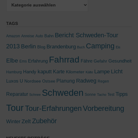
Kategorien
TAGS
Bericht Schweden-Tour
Bahn
Amazon
Anreise
Auto
Camping
2013
Berlin
Brandenburg
Blog
Buch
Eis
Fahrrad
Elbe
Erfahrung
Fähre
Gesundheit
Gefahr
Ems
kaputt
Lampe
Licht
Handy
Karte
Kilometer
Hamburg
Kälte
Radweg
Luxos U
Planung
Nordsee
Ostsee
Regen
Schweden
Tipps
Reparatur
Sonne
Test
Schnee
Tacho
Tour
Tour-Erfahrungen
Vorbereitung
Zubehör
Zelt
Winter