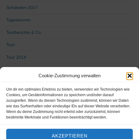
Schweden 2017
Tagestouren
Testberichte & Co.
Tour
Tour 2014
Tour 2015
Cookie-Zustimmung verwalten
Tour 2016
Um dir ein optimales Erlebnis zu bieten, verwenden wir Technologien wie
Uncategorized
Cookies, um Geräteinformationen zu speichern und/oder darauf
zuzugreifen. Wenn du diesen Technologien zustimmst, können wir Daten
wie das Surfverhalten oder eindeutige IDs auf dieser Website verarbeiten.
Video
Wenn du deine Zustimmung nicht erteilst oder zurückziehst, können
bestimmte Merkmale und Funktionen beeinträchtigt werden.
Von Küste zu Küste 2018
Vorbereitung
AKZEPTIEREN