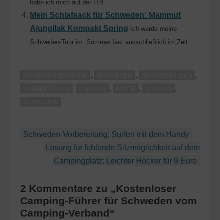
habe ich mich auf der ITB...
Mein Schlafsack für Schweden: Mammut
Ajungilak Kompakt Spring
Ich werde meine
Schweden-Tour im Sommer fast ausschließlich im Zelt...
,
,
,
FAHRRAD & ZUBEHÖR
SCHWEDEN
SCHWEDEN 2013
,
,
,
VORBEREITUNG
CAMPING
KARTE
KATALOG
SCHWEDEN
Beitragsnavigation
Schweden-Vorbereitung: Surfen mit dem Handy
Lösung für fehlende Sitzmöglichkeit auf dem
Campingplatz: Leichter Hocker für 9 Euro
2 Kommentare zu „Kostenloser
Camping-Führer für Schweden vom
Camping-Verband“