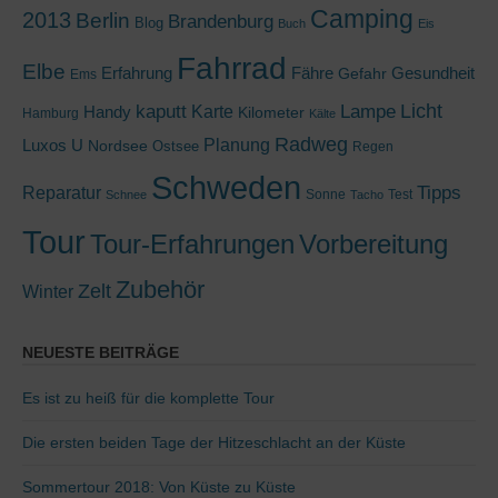
Camping
2013
Berlin
Brandenburg
Blog
Buch
Eis
Fahrrad
Elbe
Erfahrung
Fähre
Gesundheit
Gefahr
Ems
kaputt
Lampe
Licht
Handy
Karte
Kilometer
Hamburg
Kälte
Radweg
Luxos U
Planung
Nordsee
Ostsee
Regen
Schweden
Tipps
Reparatur
Sonne
Test
Schnee
Tacho
Tour
Tour-Erfahrungen
Vorbereitung
Zubehör
Zelt
Winter
NEUESTE BEITRÄGE
Es ist zu heiß für die komplette Tour
Die ersten beiden Tage der Hitzeschlacht an der Küste
Sommertour 2018: Von Küste zu Küste