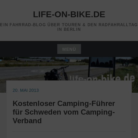
Zum
Inhalt
LIFE-ON-BIKE.DE
springen
EIN FAHRRAD-BLOG ÜBER TOUREN & DEN RADFAHRALLTAG
IN BERLIN
MENÜ
Zum
Inhalt
springen
20. MAI 2013
Kostenloser Camping-Führer
für Schweden vom Camping-
Verband