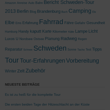
Bericht Schweden-Tour
Bahn
Amazon
Anreise
Auto
Camping
2013
Berlin
Brandenburg
Blog
Buch
Eis
Fahrrad
Elbe
Erfahrung
Fähre
Gesundheit
Gefahr
Ems
kaputt
Lampe
Licht
Handy
Karte
Kilometer
Hamburg
Kälte
Radweg
Luxos U
Planung
Nordsee
Ostsee
Regen
Schweden
Tipps
Reparatur
Sonne
Test
Schnee
Tacho
Tour
Tour-Erfahrungen
Vorbereitung
Zubehör
Zelt
Winter
NEUESTE BEITRÄGE
Es ist zu heiß für die komplette Tour
Die ersten beiden Tage der Hitzeschlacht an der Küste