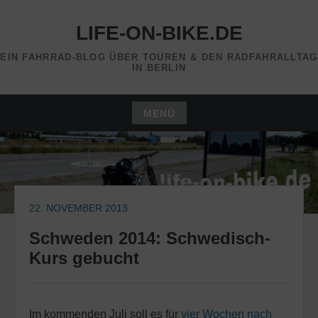
Zum
Inhalt
LIFE-ON-BIKE.DE
springen
EIN FAHRRAD-BLOG ÜBER TOUREN & DEN RADFAHRALLTAG
IN BERLIN
MENÜ
Zum
Inhalt
springen
22. NOVEMBER 2013
Schweden 2014: Schwedisch-
Kurs gebucht
Im kommenden Juli soll es für
vier Wochen nach