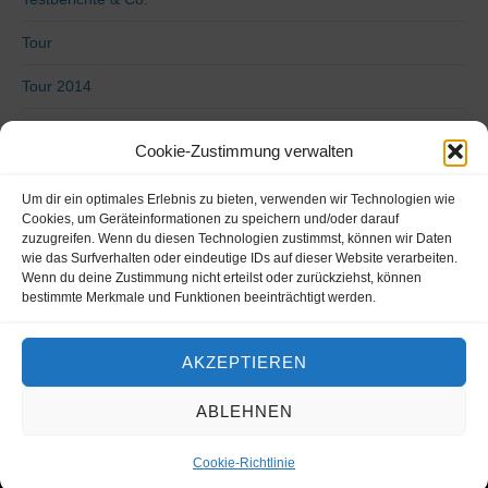
Tour
Tour 2014
Tour 2015
Cookie-Zustimmung verwalten
Tour 2016
Um dir ein optimales Erlebnis zu bieten, verwenden wir Technologien wie
Uncategorized
Cookies, um Geräteinformationen zu speichern und/oder darauf
zuzugreifen. Wenn du diesen Technologien zustimmst, können wir Daten
wie das Surfverhalten oder eindeutige IDs auf dieser Website verarbeiten.
Video
Wenn du deine Zustimmung nicht erteilst oder zurückziehst, können
bestimmte Merkmale und Funktionen beeinträchtigt werden.
Von Küste zu Küste 2018
Vorbereitung
AKZEPTIEREN
ABLEHNEN
Copyright © 2026
life-on-bike.de
•
Chicago von
Catch Themes
Cookie-Richtlinie