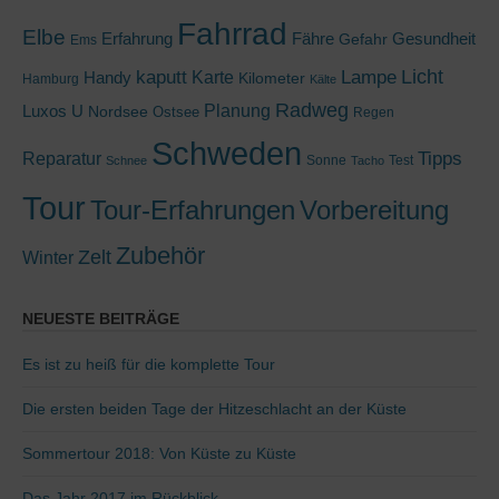
Fahrrad
Elbe
Erfahrung
Fähre
Gesundheit
Gefahr
Ems
kaputt
Lampe
Licht
Handy
Karte
Kilometer
Hamburg
Kälte
Radweg
Luxos U
Planung
Nordsee
Ostsee
Regen
Schweden
Tipps
Reparatur
Sonne
Test
Schnee
Tacho
Tour
Tour-Erfahrungen
Vorbereitung
Zubehör
Zelt
Winter
NEUESTE BEITRÄGE
Es ist zu heiß für die komplette Tour
Die ersten beiden Tage der Hitzeschlacht an der Küste
Sommertour 2018: Von Küste zu Küste
Das Jahr 2017 im Rückblick