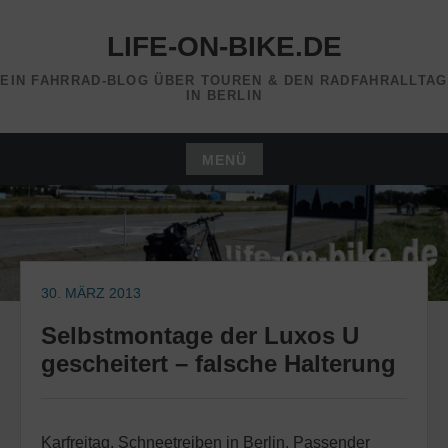
Zum
Inhalt
LIFE-ON-BIKE.DE
springen
EIN FAHRRAD-BLOG ÜBER TOUREN & DEN RADFAHRALLTAG
IN BERLIN
MENÜ
Zum
Inhalt
springen
30. MÄRZ 2013
Selbstmontage der Luxos U
gescheitert – falsche Halterung
Karfreitag, Schneetreiben in Berlin. Passender