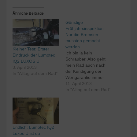
Ähnliche Beiträge
Günstige
Frühjahrsinspektion:
Nur die Bremsen
mussten gemacht
werden
Kleiner Test: Erster
Ich bin ja kein
Eindruck der Lumotec
Schrauber. Also geht
IQ2 LUXOS U
mein Rad auch nach
3. April 2013
der Kündigung der
In "Alltag auf dem Rad"
Wertgarantie immer
brav zum
11. April 2013
Fahrradhändler. Ich
In "Alltag auf dem Rad"
hatte damit bewusst
gewartet, bis das Salz
von der Straße ist. Das
ist ja nun endlich mal
der Fall, also ging es
diese Woche zum
Endlich: Lumotec IQ2
Händler. Gemacht
Luxos U ist da