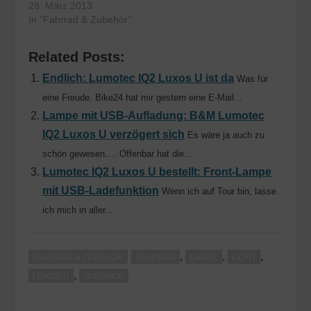
werden musste
28. März 2013
erfreulich…
In "Fahrrad & Zubehör"
Related Posts:
Endlich: Lumotec IQ2 Luxos U ist da
Was für
eine Freude. Bike24 hat mir gestern eine E-Mail...
Lampe mit USB-Aufladung: B&M Lumotec
IQ2 Luxos U verzögert sich
Es wäre ja auch zu
schön gewesen…. Offenbar hat die...
Lumotec IQ2 Luxos U bestellt: Front-Lampe
mit USB-Ladefunktion
Wenn ich auf Tour bin, lasse
ich mich in aller...
,
,
,
FAHRRAD & ZUBEHÖR
FAHRRAD
LAMPE
LICHT
,
LUXOS U
ZUBEHÖR