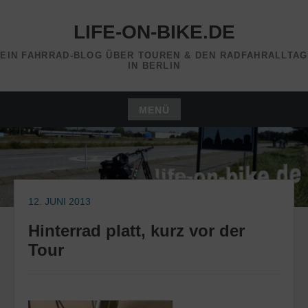
Zum
Inhalt
LIFE-ON-BIKE.DE
springen
EIN FAHRRAD-BLOG ÜBER TOUREN & DEN RADFAHRALLTAG
IN BERLIN
MENÜ
Zum
Inhalt
springen
12. JUNI 2013
Hinterrad platt, kurz vor der
Tour