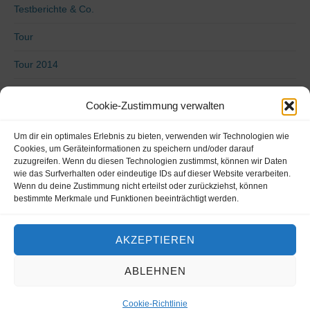
Testberichte & Co.
Tour
Tour 2014
Tour 2015
Cookie-Zustimmung verwalten
Tour 2016
Um dir ein optimales Erlebnis zu bieten, verwenden wir Technologien wie
Uncategorized
Cookies, um Geräteinformationen zu speichern und/oder darauf
zuzugreifen. Wenn du diesen Technologien zustimmst, können wir Daten
wie das Surfverhalten oder eindeutige IDs auf dieser Website verarbeiten.
Video
Wenn du deine Zustimmung nicht erteilst oder zurückziehst, können
bestimmte Merkmale und Funktionen beeinträchtigt werden.
Von Küste zu Küste 2018
Vorbereitung
AKZEPTIEREN
ABLEHNEN
Copyright © 2026
life-on-bike.de
•
Chicago von
Catch Themes
Cookie-Richtlinie