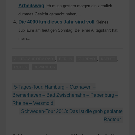
Arbeitsweg
Ich muss gestern morgen ein ziemlich
dummes Gesicht gemacht haben,...
Die 4000 km dieses Jahr sind voll
Kleines
Jubiläum am heutigen Sonntag: Bei einer Alltagsfahrt hat
mein...
,
,
,
ALLTAG AUF DEM RAD
BERLIN
FAHRRAD
KAPUTT
,
REIFEN
REPARATUR
Beitragsnavigation
5-Tages-Tour: Hamburg – Cuxhaven –
Bremerhaven – Bad Zwischenahn – Papenburg –
Rheine – Versmold
Schweden-Tour 2013: Das ist die grob geplante
Radtour