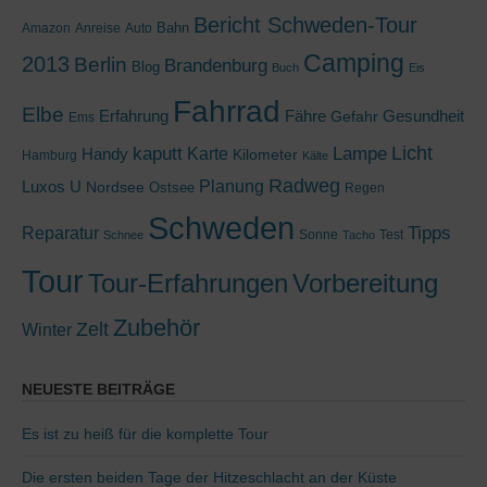
Bericht Schweden-Tour
Bahn
Amazon
Anreise
Auto
Camping
2013
Berlin
Brandenburg
Blog
Buch
Eis
Fahrrad
Elbe
Erfahrung
Fähre
Gesundheit
Gefahr
Ems
kaputt
Lampe
Licht
Handy
Karte
Kilometer
Hamburg
Kälte
Radweg
Luxos U
Planung
Nordsee
Ostsee
Regen
Schweden
Tipps
Reparatur
Sonne
Test
Schnee
Tacho
Tour
Tour-Erfahrungen
Vorbereitung
Zubehör
Zelt
Winter
NEUESTE BEITRÄGE
Es ist zu heiß für die komplette Tour
Die ersten beiden Tage der Hitzeschlacht an der Küste