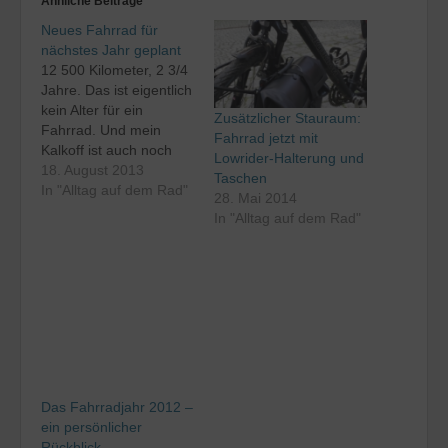
Ähnliche Beiträge
Neues Fahrrad für
nächstes Jahr geplant
12 500 Kilometer, 2 3/4
Jahre. Das ist eigentlich
kein Alter für ein
Zusätzlicher Stauraum:
Fahrrad. Und mein
Fahrrad jetzt mit
Kalkoff ist auch noch
Lowrider-Halterung und
lange nicht "durch". Im
18. August 2013
Taschen
Gegenteil, es leiste mir
In "Alltag auf dem Rad"
28. Mai 2014
dieses Jahr ja schon
In "Alltag auf dem Rad"
viele treue Dienste und
hat sich artig
entschieden, vor und
nach der Tour Pannen
zu haben. Mein
Tourenrad…
Das Fahrradjahr 2012 –
ein persönlicher
Rückblick